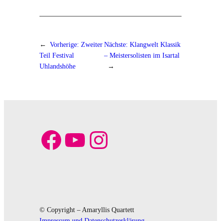
←
Vorherige:
Zweiter
Nächste:
Klangwelt Klassik
Teil Festival
– Meistersolisten im Isartal
Uhlandshöhe
→
Facebook
YouTube
Instagram
© Copyright – Amaryllis Quartett
Impressum und Datenschutzerklärung