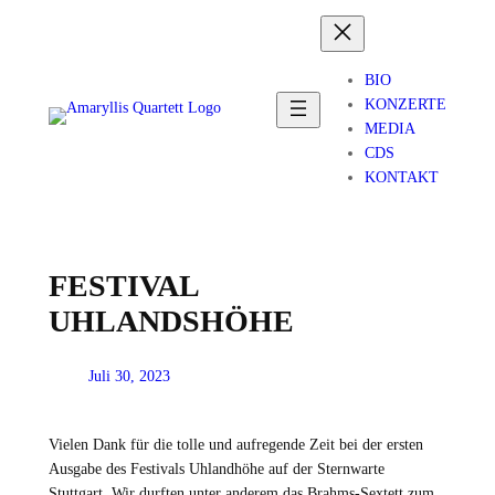
Zum
Inhalt
springen
BIO
KONZERTE
MEDIA
CDS
KONTAKT
FESTIVAL
UHLANDSHÖHE
Juli 30, 2023
Vielen Dank für die tolle und aufregende Zeit bei der ersten
Ausgabe des Festivals Uhlandhöhe auf der Sternwarte
Stuttgart. Wir durften unter anderem das Brahms-Sextett zum